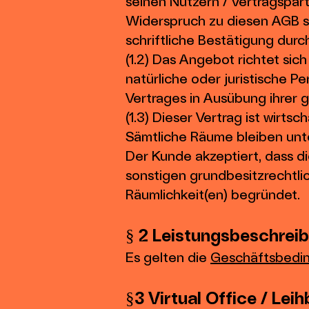
seinen Nutzern / Vertragspar
Widerspruch zu diesen AGB s
schriftliche Bestätigung dur
(1.2) Das Angebot richtet sic
natürliche oder juristische P
Vertrages in Ausübung ihrer 
(1.3) Dieser Vertrag ist wirts
Sämtliche Räume bleiben unte
Der Kunde akzeptiert, dass d
sonstigen grundbesitzrechtl
Räumlichkeit(en) begründet.
§ 2 Leistungsbeschrei
Es gelten die
Geschäftsbedin
§3 Virtual Office
/ Leih