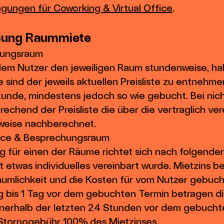
gungen für Coworking & Virtual Office
.
ibung Raummiete
hungsraum
dem Nutzer den jeweiligen Raum stundenweise, ha
e sind der jeweils aktuellen Preisliste zu entnehm
tunde, mindestens jedoch so wie gebucht. Bei ni
rechend der Preisliste die über die vertraglich v
weise nachberechnet.
pace & Besprechungsraum
g für einen der Räume richtet sich nach folgende
 etwas individuelles vereinbart wurde. Mietzins be
äumlichkeit und die Kosten für vom Nutzer gebuc
g bis 1 Tag vor dem gebuchten Termin betragen 
innerhalb der letzten 24 Stunden vor dem gebucht
 Stornogebühr 100% des Mietzinses.